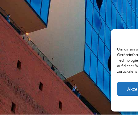
Um dir ein 
Geräteinfor
Technologie
auf dieser 
zurückziehs
Akze