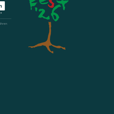
n
.*
ühren