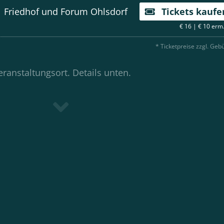
Friedhof und Forum Ohlsdorf
Tickets kaufe
€ 16 | € 10 erm
* Ticketpreise zzgl. Geb
ranstaltungsort. Details unten.