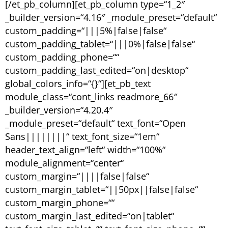
[/et_pb_column][et_pb_column type=“1_2″
_builder_version=“4.16″ _module_preset=“default“
custom_padding=“|||5%|false|false“
custom_padding_tablet=“|||0%|false|false“
custom_padding_phone=““
custom_padding_last_edited=“on|desktop“
global_colors_info=“{}“][et_pb_text
module_class=“cont_links readmore_66″
_builder_version=“4.20.4″
_module_preset=“default“ text_font=“Open
Sans||||||||“ text_font_size=“1em“
header_text_align=“left“ width=“100%“
module_alignment=“center“
custom_margin=“||||false|false“
custom_margin_tablet=“||50px||false|false“
custom_margin_phone=““
custom_margin_last_edited=“on|tablet“