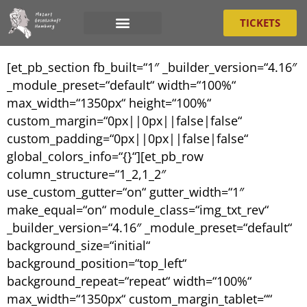
Publikation 1
TICKETS
Image+Text
[et_pb_section fb_built=“1″ _builder_version=“4.16″
_module_preset=“default“ width=“100%“
max_width=“1350px“ height=“100%“
custom_margin=“0px||0px||false|false“
custom_padding=“0px||0px||false|false“
global_colors_info=“{}“][et_pb_row
column_structure=“1_2,1_2″
use_custom_gutter=“on“ gutter_width=“1″
make_equal=“on“ module_class=“img_txt_rev“
_builder_version=“4.16″ _module_preset=“default“
background_size=“initial“
background_position=“top_left“
background_repeat=“repeat“ width=“100%“
max_width=“1350px“ custom_margin_tablet=““