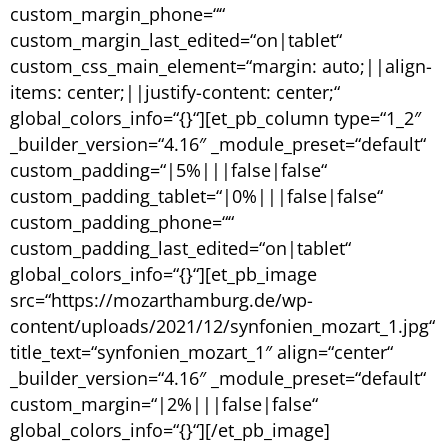
custom_margin_phone=““
custom_margin_last_edited=“on|tablet“
custom_css_main_element=“margin: auto;||align-
items: center;||justify-content: center;“
global_colors_info=“{}“][et_pb_column type=“1_2″
_builder_version=“4.16″ _module_preset=“default“
custom_padding=“|5%|||false|false“
custom_padding_tablet=“|0%|||false|false“
custom_padding_phone=““
custom_padding_last_edited=“on|tablet“
global_colors_info=“{}“][et_pb_image
src=“https://mozarthamburg.de/wp-
content/uploads/2021/12/synfonien_mozart_1.jpg“
title_text=“synfonien_mozart_1″ align=“center“
_builder_version=“4.16″ _module_preset=“default“
custom_margin=“|2%|||false|false“
global_colors_info=“{}“][/et_pb_image]